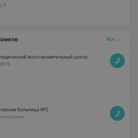
, 6
Гомеле
Все
педический восстановительный центр
 08:15
ическая больница №2
углосуточно