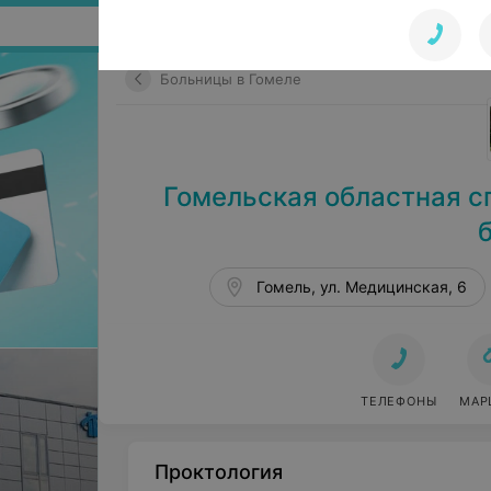
Поиск по сайту
Больницы в Гомеле
Гомельская областная с
Гомель, ул. Медицинская, 6
ТЕЛЕФОНЫ
МАР
Проктология