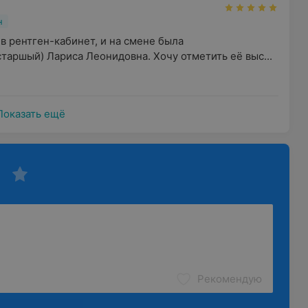
н
 рентген-кабинет, и на смене была  
таршый) Лариса Леонидовна. Хочу отметить её выс...
Показать ещё
Рекомендую