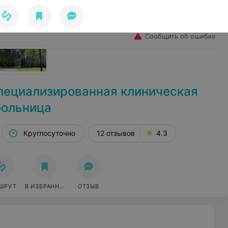
Избранное
Войти
Сообщить об ошибке
пециализированная клиническая
больница
Круглосуточно
12 отзывов
4.3
ШРУТ
В ИЗБРАННОЕ
ОТЗЫВ