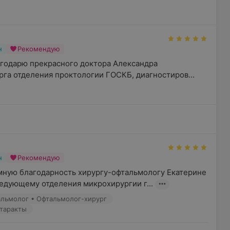
н
Рекомендую
агодарю прекрасного доктора Александра 
рга отделения проктологии ГОСКБ, диагностиров...
н
Рекомендую
мную благодарность хирургу-офтальмологу Екатерине 
едующему отделения микрохирургии г...
тальмолог • Офтальмолог-хирург
атаракты