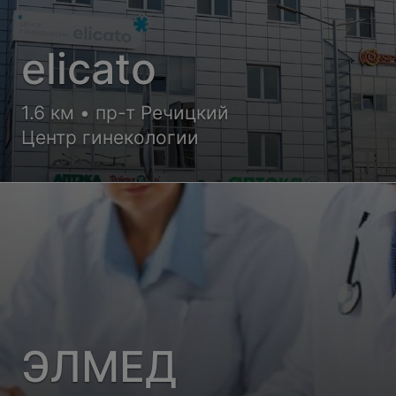
elicato
1.6 км • пр-т Речицкий
Центр гинекологии
ЭЛМЕД